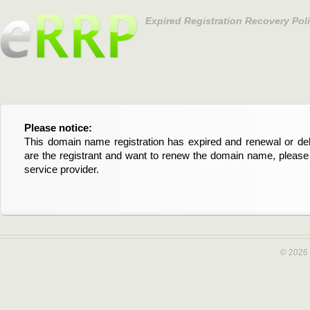
Expired Registration Recovery Pol
Please notice:
Bitte beachten Sie:
This domain name registration has expired and renewal or dele
Diese Domainregistrierung ist abgelaufen und die Verläng
are the registrant and want to renew the domain name, please 
Domain stehen an. Wenn Sie der Registrant sind und di
service provider.
verlängern möchten, kontaktieren Sie bitte Ihren Service-Provid
© 2026