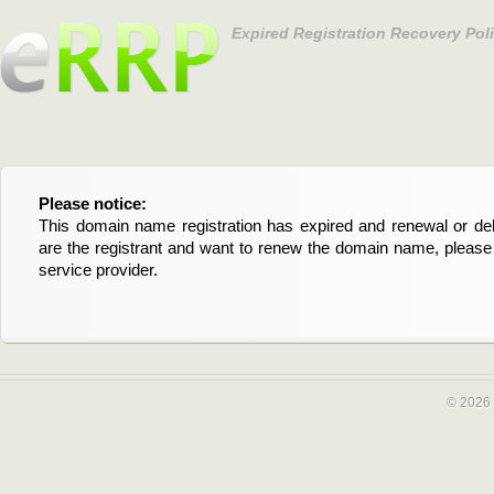
Expired Registration Recovery Pol
Please notice:
Bitte beachten Sie:
This domain name registration has expired and renewal or dele
Diese Domainregistrierung ist abgelaufen und die Verläng
are the registrant and want to renew the domain name, please 
Domain stehen an. Wenn Sie der Registrant sind und di
service provider.
verlängern möchten, kontaktieren Sie bitte Ihren Service-Provid
© 2026